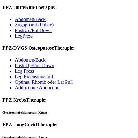
FPZ HüfteKnieTherapie:
Abdomen/Back
Zugapparat (Pulley)
PushUp/PullDown
LegPress
FPZ/DVGS OsteoporoseTherapie:
Abdomen/Back
Push Up/Pull Down
Leg Press
Leg Extension/Curl
Optimal Rhomb
oder
Lat Pull
Adduction / Abduction
FPZ KrebsTherapie:
Geräteempfehlungen in Kürze
FPZ LongCovidTherapie:
Geräteempfehlungen in Kürze