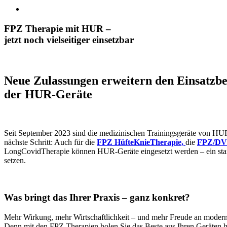
FPZ Therapie mit HUR –
jetzt noch vielseitiger einsetzbar
Neue Zulassungen erweitern den Einsatzbe
der HUR-Geräte
Seit September 2023 sind die medizinischen Trainingsgeräte von HUR 
nächste Schritt: Auch für die
FPZ HüfteKnieTherapie,
die
FPZ/DVG
LongCovidTherapie können HUR-Geräte eingesetzt werden – ein starke
setzen.
Was bringt das Ihrer Praxis – ganz konkret?
Mehr Wirkung, mehr Wirtschaftlichkeit – und mehr Freude an modern
Denn mit den FPZ Therapien holen Sie das Beste aus Ihren Geräten h