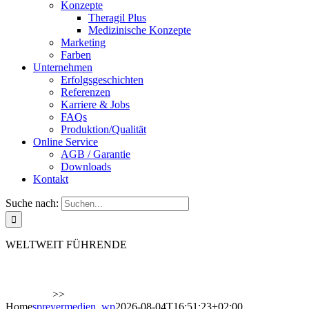
Konzepte
Theragil Plus
Medizinische Konzepte
Marketing
Farben
Unternehmen
Erfolgsgeschichten
Referenzen
Karriere & Jobs
FAQs
Produktion/Qualität
Online Service
AGB / Garantie
Downloads
Kontakt
Suche nach:
WELTWEIT FÜHRENDE
TRAININGSLÖSUNGEN
FÜR AKTIVES ALTERN,
REHABILITATION UND
FITNESS
>>
Home
spreyermedien_wp
2026-08-04T16:51:23+02:00