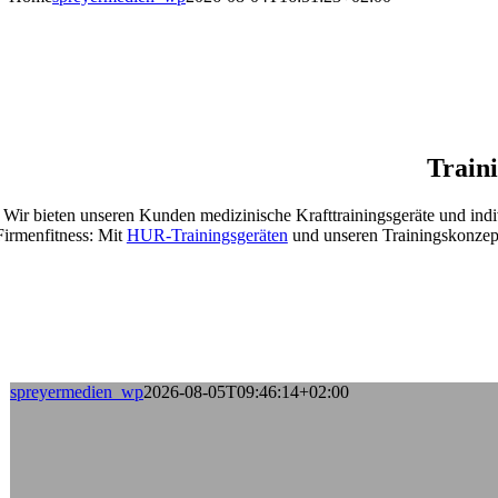
Train
Wir bieten unseren Kunden medizinische Krafttrainingsgeräte und indi
Firmenfitness: Mit
HUR-Trainingsgeräten
und unseren Trainingskonze
spreyermedien_wp
2026-08-05T09:46:14+02:00