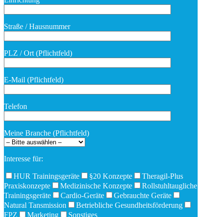
Straße / Hausnummer
PLZ / Ort (Pflichtfeld)
E-Mail (Pflichtfeld)
Telefon
Meine Branche (Pflichtfeld)
Interesse für:
HUR Trainingsgeräte
§20 Konzepte
Theragil-Plus
Praxiskonzepte
Medizinische Konzepte
Rollstuhltaugliche
Trainingsgeräte
Cardio-Geräte
Gebrauchte Geräte
Natural Tansmission
Betriebliche Gesundheitsförderung
FPZ
Marketing
Sonstiges