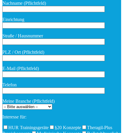
Nachname (Pflichtfeld)
Bitte lasse dieses Feld leer.
Einrichtung
Straße / Hausnummer
PLZ / Ort (Pflichtfeld)
E-Mail (Pflichtfeld)
Telefon
Meine Branche (Pflichtfeld)
Interesse für:
HUR Trainingsgeräte
§20 Konzepte
Theragil-Plus