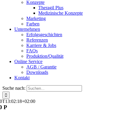
Konzepte
Theragil Plus
Medizinische Konzepte
Marketing
Farben
Unternehmen
Erfolgsgeschichten
Referenzen
Karriere & Jobs
FAQs
Produktion/Qualität
Online Service
AGB / Garantie
Downloads
Kontakt
Suche nach:
0T13:02:18+02:00
0 P