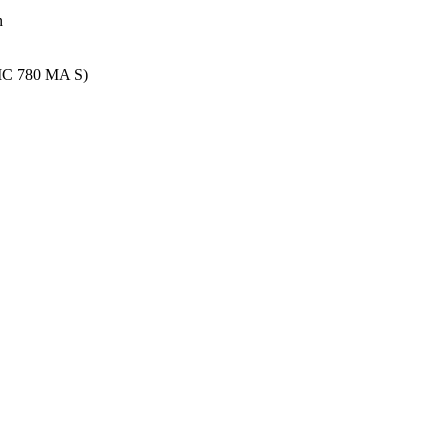
n
 (MC 780 MA S)