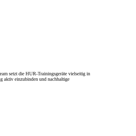
eam setzt die HUR-Trainingsgeräte vielseitig in
ig aktiv einzubinden und nachhaltige
ag.
estalten.“