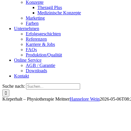
Konzepte
Theragil Plus
Medizinische Konzepte
Marketing
Farben
Unternehmen
Erfolgsgeschichten
Referenzen
Karriere & Jobs
FAQs
Produktion/Qualität
Online Service
AGB / Garantie
Downloads
Kontakt
Suche nach:
Körperhalt – Physiotherapie Meitner
Hannelore Wein
2026-05-06T08: