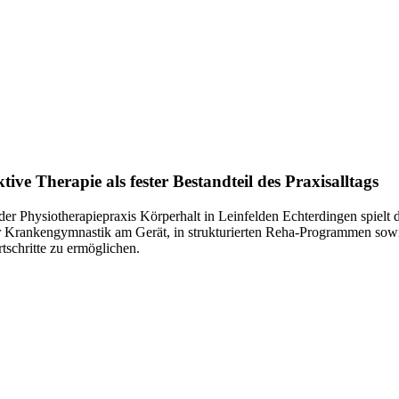
tive Therapie als fester Bestandteil des Praxisalltags
 der Physiotherapiepraxis Körperhalt in Leinfelden Echterdingen spielt
r Krankengymnastik am Gerät, in strukturierten Reha-Programmen sowie i
rtschritte zu ermöglichen.
„D
Wir könne