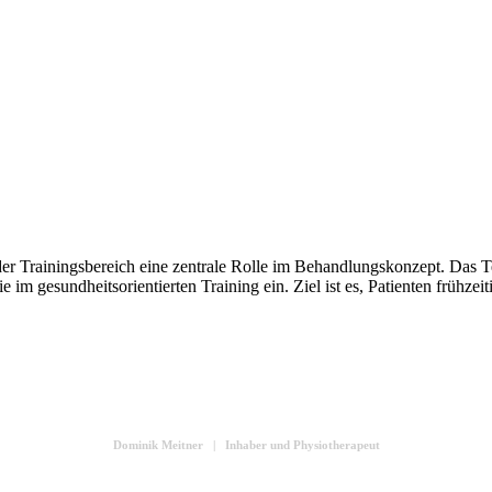
 der Trainingsbereich eine zentrale Rolle im Behandlungskonzept. Das T
m gesundheitsorientierten Training ein. Ziel ist es, Patienten frühzeit
er Trainingsbereich ist für uns ein zentraler Baustein im Praxisallt
n Patienten dadurch gezielt aktivieren und Therapie nachhaltig g
Dominik Meitner | Inhaber und Physiotherapeut