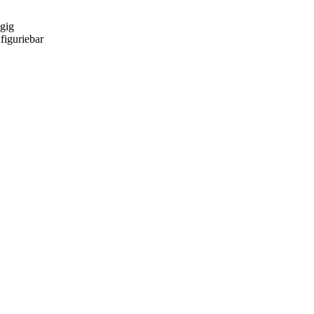
gig
figuriebar