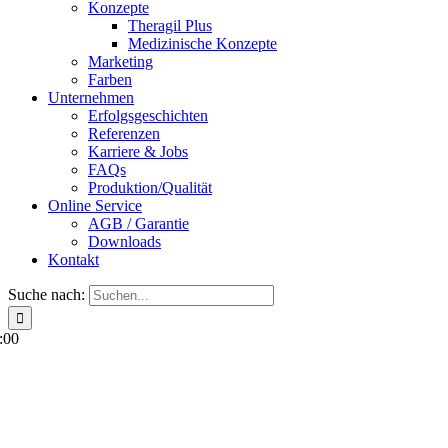
Konzepte
Theragil Plus
Medizinische Konzepte
Marketing
Farben
Unternehmen
Erfolgsgeschichten
Referenzen
Karriere & Jobs
FAQs
Produktion/Qualität
Online Service
AGB / Garantie
Downloads
Kontakt
Suche nach:
:00