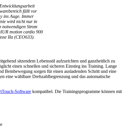
Entwicklungsarbeit
arebereich fällt vor
ay ins Auge. Immer
nie wird nicht nur in
eb notwendigen Strom
e HUR motion cardio 900
sse IIa (CEO633).
tgehend sitzendem Lebensstil aufzurichten und ganzheitlich zu
licht einen schnellen und sicheren Einstieg ins Training. Lange
d Beinbewegung sorgen für einen ausladenden Schritt und eine
en eine wählbare Drehzahlbegrenzung und das automatische
tTouch-Software
kompatibel. Die Trainingsprogramme können mit
se