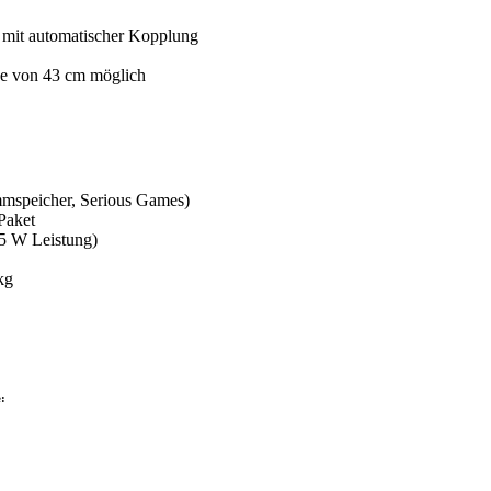
e mit automatischer Kopplung
ge von 43 cm möglich
mspeicher, Serious Games)
Paket
75 W Leistung)
kg
e: