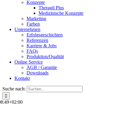
Konzepte
Theragil Plus
Medizinische Konzepte
Marketing
Farben
Unternehmen
Erfolgsgeschichten
Referenzen
Karriere & Jobs
FAQs
Produktion/Qualität
Online Service
AGB / Garantie
Downloads
Kontakt
Suche nach:
08:49+02:00