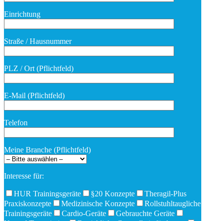
Bitte lasse dieses Feld leer.
Einrichtung
Straße / Hausnummer
PLZ / Ort (Pflichtfeld)
E-Mail (Pflichtfeld)
Telefon
Meine Branche (Pflichtfeld)
Interesse für:
HUR Trainingsgeräte
§20 Konzepte
Theragil-Plus
Praxiskonzepte
Medizinische Konzepte
Rollstuhltaugliche
Trainingsgeräte
Cardio-Geräte
Gebrauchte Geräte