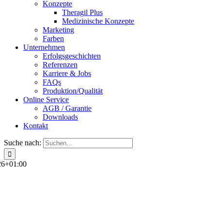
Konzepte
Theragil Plus
Medizinische Konzepte
Marketing
Farben
Unternehmen
Erfolgsgeschichten
Referenzen
Karriere & Jobs
FAQs
Produktion/Qualität
Online Service
AGB / Garantie
Downloads
Kontakt
Suche nach:
26+01:00