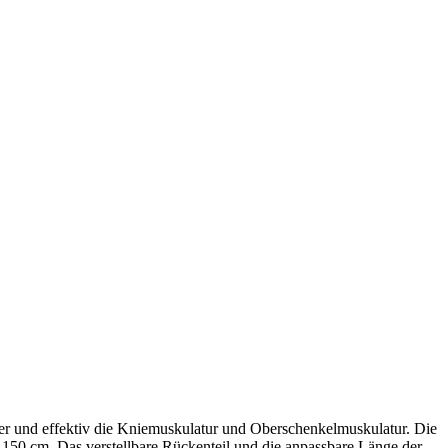
her und effektiv die Kniemuskulatur und Oberschenkelmuskulatur. Die
150 cm. Das verstellbare Rückenteil und die anpassbare Länge der