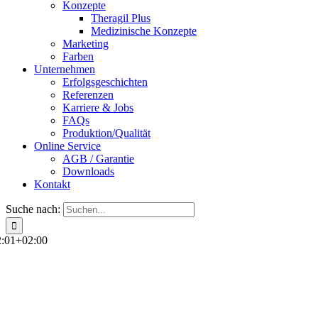
Konzepte
Theragil Plus
Medizinische Konzepte
Marketing
Farben
Unternehmen
Erfolgsgeschichten
Referenzen
Karriere & Jobs
FAQs
Produktion/Qualität
Online Service
AGB / Garantie
Downloads
Kontakt
Suche nach:
2:01+02:00